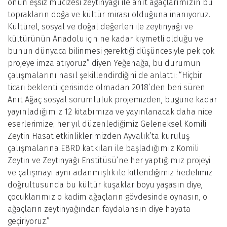
onun eşsiz mucizesi zeytinyağı ile anıt ağaçlarımızın bu
toprakların doğa ve kültür mirası olduğuna inanıyoruz.
Kültürel, sosyal ve doğal değerleri ile zeytinyağı ve
kültürünün Anadolu için ne kadar kıymetli olduğu ve
bunun dünyaca bilinmesi gerektiği düşüncesiyle pek çok
projeye imza atıyoruz” diyen Yeğenağa, bu durumun
çalışmalarını nasıl şekillendirdiğini de anlattı: “Hiçbir
ticari beklenti içerisinde olmadan 2018’den beri süren
Anıt Ağaç sosyal sorumluluk projemizden, bugüne kadar
yayınladığımız 12 kitabımıza ve yayınlanacak daha nice
eserlerimize; her yıl düzenlediğimiz Geleneksel Komili
Zeytin Hasat etkinliklerimizden Ayvalık’ta kuruluş
çalışmalarına EBRD katkıları ile başladığımız Komili
Zeytin ve Zeytinyağı Enstitüsü’ne her yaptığımız projeyi
ve çalışmayı aynı adanmışlık ile kitlendiğimiz hedefimiz
doğrultusunda bu kültür kuşaklar boyu yaşasın diye,
çocuklarımız o kadim ağaçların gövdesinde oynasın, o
ağaçların zeytinyağından faydalansın diye hayata
geçiriyoruz.”