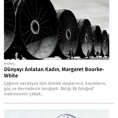
Baykuş
Dünyayı Anlatan Kadın, Margaret Bourke-
White
Çağının nerdeyse tüm önemli olaylarının, kıyımların,
göç ve devrimlerin tanığıydı. Aldığı ilk fotoğraf
makinesinin çatlak...