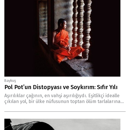
Baykuş
Pol Pot’un Distopyası ve Soykırım: Sıfır Yılı
Aşırılıklar çağının, en vahşi aşırılığıydı. Eşitlikçi idealle
çıkılan yol, bir ülke nüfusunun toptan ölüm tarlalarına...