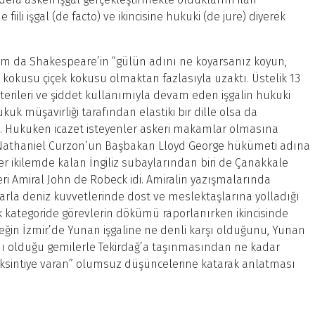
 fiili işgal (de facto) ve ikincisine hukuki (de jure) diyerek
am da Shakespeare’in “gülün adını ne koyarsanız koyun,
 kokusu çiçek kokusu olmaktan fazlasıyla uzaktı. Üstelik 13
erileri ve şiddet kullanımıyla devam eden işgalin hukuki
k müşavirliği tarafından elastiki bir dille olsa da
tı. Hukuken icazet isteyenler askeri makamlar olmasına
ı Nathaniel Curzon’un Başbakan Lloyd George hükümeti adına
r ikilemde kalan İngiliz subaylarından biri de Çanakkale
i Amiral John de Robeck idi. Amiralin yazışmalarında
arla deniz kuvvetlerinde dost ve meslektaşlarına yolladığı
k kategoride görevlerin dökümü raporlanırken ikincisinde
neğin İzmir’de Yunan işgaline ne denli karşı olduğunu, Yunan
nı olduğu gemilerle Tekirdağ’a taşınmasından ne kadar
iksintiye varan” olumsuz düşüncelerine katarak anlatması