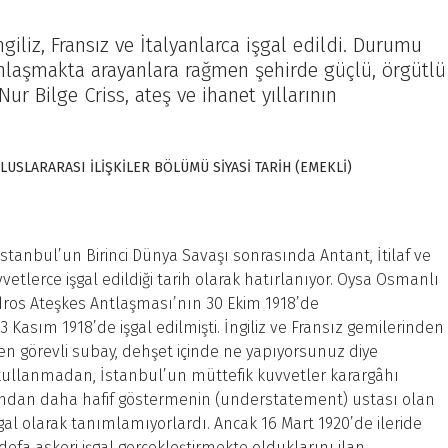
giliz, Fransız ve İtalyanlarca işgal edildi. Durumu
anlaşmakta arayanlara rağmen şehirde güçlü, örgütlü
 Nur Bilge Criss, ateş ve ihanet yıllarının
LUSLARARASI İLİŞKİLER BÖLÜMÜ SİYASİ TARİH (EMEKLİ)
stanbul’un Birinci Dünya Savaşı sonrasında Antant, İtilaf ve
vetlerce işgal edildiği tarih olarak hatırlanıyor. Oysa Osmanlı
ros Ateşkes Antlaşması’nın 30 Ekim 1918’de
Kasım 1918’de işgal edilmişti. İngiliz ve Fransız gemilerinden
en görevli subay, dehşet içinde ne yapıyorsunuz diye
 kullanmadan, İstanbul’un müttefik kuvvetler karargâhı
uğundan daha hafif göstermenin (understatement) ustası olan
gal olarak tanımlamıyorlardı. Ancak 16 Mart 1920’de ileride
efa askeri işgal gerçekleştirmekte olduklarını ilan