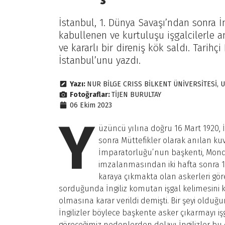
İstanbul, 1. Dünya Savaşı’ndan sonra İn
kabullenen ve kurtuluşu işgalcilerle 
ve kararlı bir direniş kök saldı. Tarihçi
İstanbul’unu yazdı.
Yazı:
NUR BİLGE CRISS BİLKENT ÜNİVERSİTESİ, U
Fotoğraflar:
TİJEN BURULTAY
06 Ekim 2023
Y
üzüncü yılına doğru 16 Mart 1920, İ
sonra Müttefikler olarak anılan kuv
İmparatorluğu’nun başkenti, Mond
imzalanmasından iki hafta sonra 13 
karaya çıkmakta olan askerleri gör
sorduğunda İngiliz komutan işgal kelimesini
olmasına karar verildi demişti. Bir şeyi old
İngilizler böylece başkente asker çıkarmayı iş
göreceğimiz nedenlerden dolayı İngilizler bu d