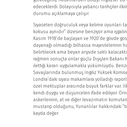
edeceklerdi. Dolayısıyla yabancı tarihçiler ilkine
durumu açıklamaya çalışır.
Siyaseten doğruculuk veya kelime oyunları t
kokusu aynıdır” dizesine benziyor ama işgalin
Kasım 1918’de başlayan ve 1920’de gövde göst
dayanağı olmadığı bilhassa majestelerinin huku
belirtilecek ama beyan arşivde saklı kalacak
rağmen sonuçta onlar güçlü Dışişleri Bakan
ilettiği kararı uygulamakla yükümlüydü. Benze
Savaşlarında bulunmuş İngiliz Yüksek Komiser
Londra’daki siyasi makamlara yolladığı raporl
özel mektuplar arasında büyük farklar var. İl
kendi duygu ve düşünceleri ifade ediliyor. Ör
askerlerinin, at ve diğer levazımatın komuta
mustarip olduğunu, Yunanlılar hakkındaki “t
kayda değer.