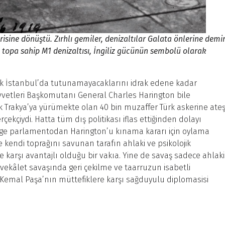
erisine dönüştü. Zırhlı gemiler, denizaltılar Galata önlerine demi
lik topa sahip M1 denizaltısı, İngiliz gücünün sembolü olarak
tık İstanbul’da tutunamayacaklarını idrak edene kadar
uvvetleri Başkomutanı General Charles Harington bile
 Trakya’ya yürümekte olan 40 bin muzaffer Türk askerine ate
ekçiydi. Hatta tüm dış politikası iflas ettiğinden dolayı
ge parlamentodan Harington’u kınama kararı için oylama
 kendi toprağını savunan tarafın ahlaki ve psikolojik
arşı avantajlı olduğu bir vakıa. Yine de savaş sadece ahlaki
ekâlet savaşında geri çekilme ve taarruzun isabetli
mal Paşa’nın müttefiklere karşı sağduyulu diplomasisi