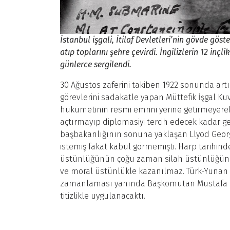
İstanbul işgali, İtilaf Devletleri’nin gövde göst
atıp toplarını şehre çevirdi. İngilizlerin 12 inç
günlerce sergilendi.
30 Ağustos zaferini takiben 1922 sonunda ar
görevlerini sadakatle yapan Müttefik İşgal K
hükümetinin resmi emrini yerine getirmeyerek
açtırmayıp diplomasiyi tercih edecek kadar gerç
başbakanlığının sonuna yaklaşan Llyod Geor
istemiş fakat kabul görmemişti. Harp tarihinde
üstünlüğünün çoğu zaman silah üstünlüğüne k
ve moral üstünlükle kazanılmaz. Türk-Yunan v
zamanlaması yanında Başkomutan Mustafa Ke
titizlikle uygulanacaktı.