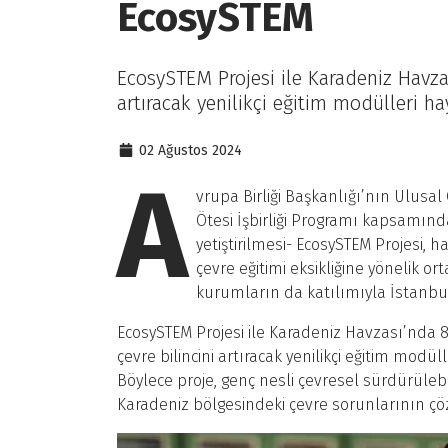
EcosySTEM
EcosySTEM Projesi ile Karadeniz Havzas
artıracak yenilikçi eğitim modülleri ha
02 Ağustos 2024
A
vrupa Birliği Başkanlığı’nın Ulusa
Ötesi İşbirliği Programı
kapsamında 
yetiştirilmesi- EcosySTEM Projesi,
çevre eğitimi eksikliğine yönelik o
kurumların da katılımıyla İstanb
EcosySTEM Projesi ile Karadeniz Havzası’nda 8-
çevre bilincini artıracak yenilikçi eğitim modü
Böylece proje, genç nesli çevresel sürdürülebi
Karadeniz bölgesindeki çevre sorunlarının ç