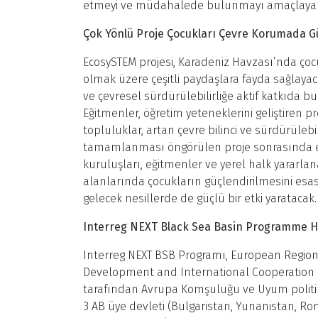
etmeyi ve müdahalede bulunmayı amaçlayan et
Çok Yönlü Proje Çocukları Çevre Korumada G
EcosySTEM projesi, Karadeniz Havzası’nda çocuk
olmak üzere çeşitli paydaşlara fayda sağlayac
ve çevresel sürdürülebilirliğe aktif katkıda bu
Eğitmenler, öğretim yeteneklerini geliştiren p
topluluklar, artan çevre bilinci ve sürdürüle
tamamlanması öngörülen proje sonrasında edi
kuruluşları, eğitmenler ve yerel halk yararla
alanlarında çocukların güçlendirilmesini esas
gelecek nesillerde de güçlü bir etki yaratacak.
Interreg NEXT Black Sea Basin P
Interreg NEXT BSB Programı, European Regio
Development and International Cooperation I
tarafından Avrupa Komşuluğu ve Uyum politikas
3 AB üye devleti (Bulgaristan, Yunanistan, R