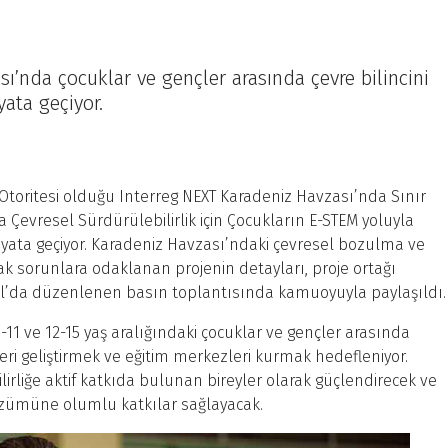
ı’nda çocuklar ve gençler arasında çevre bilincini
yata geçiyor.
l Otoritesi olduğu Interreg NEXT Karadeniz Havzası’nda Sınır
Çevresel Sürdürülebilirlik için Çocukların E-STEM yoluyla
 hayata geçiyor. Karadeniz Havzası’ndaki çevresel bozulma ve
rtak sorunlara odaklanan projenin detayları, proje ortağı
ul’da düzenlenen basın toplantısında kamuoyuyla paylaşıldı.
11 ve 12-15 yaş aralığındaki çocuklar ve gençler arasında
lleri geliştirmek ve eğitim merkezleri kurmak hedefleniyor.
lirliğe aktif katkıda bulunan bireyler olarak güçlendirecek ve
özümüne olumlu katkılar sağlayacak.