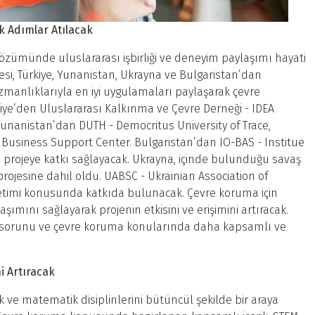
ak Adımlar Atılacak
özümünde uluslararası işbirliği ve deneyim paylaşımı hayati
si, Türkiye, Yunanistan, Ukrayna ve Bulgaristan’dan
 uzmanlıklarıyla en iyi uygulamaları paylaşarak çevre
ürkiye’den Uluslararası Kalkınma ve Çevre Derneği - IDEA
 Yunanistan’dan DUTH - Democritus University of Trace,
 Business Support Center. Bulgaristan’dan IO-BAS - Institue
 projeye katkı sağlayacak. Ukrayna, içinde bulunduğu savaş
ojesine dahil oldu. UABSC - Ukrainian Association of
etimi konusunda katkıda bulunacak. Çevre koruma için
aşımını sağlayarak projenin etkisini ve erişimini artıracak.
lik sorunu ve çevre koruma konularında daha kapsamlı ve
ni Artıracak
ik ve matematik disiplinlerini bütüncül şekilde bir araya