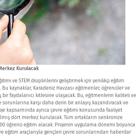
 Merkez Kurulacak
imi ve STEM disiplinlerini geliştirmek için yenilikçi eğitim
k. Bu kaynaklar, Karadeniz Havzası eğitmenler, öğrenciler ve
ş bir faydalanıcı kitlesine ulaşacak. Bu, eğitmenlerin kaliteli ve
vre sorunlarına karşı daha derin bir anlayış kazandıracak ve
roje kapsamında ayrıca çevre eğitimi konusunda faaliyet
ılmış dört merkez kurulacak. Tüm ortakların senkronize
300 öğrenci eğitim alacak. Projenin uygulama dönemi boyunca
ve eğitim araçlarıyla gençleri çevre sorunlarından haberdar