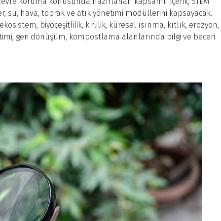
. Çevre koruma konusunda hazırlanan kapsamlı içerik, STEM
er, su, hava, toprak ve atık yönetimi modüllerini kapsayacak.
osistem, biyoçeşitlilik, kirlilik, küresel ısınma, kıtlık, erozyon,
etimi, geri dönüşüm, kompostlama alanlarında bilgi ve beceri