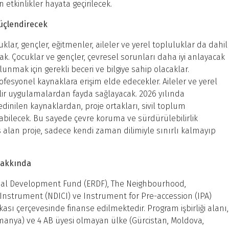
kinlikler hayata geçirilecek.
üçlendirecek
lar, gençler, eğitmenler, aileler ve yerel topluluklar da dahil
ak. Çocuklar ve gençler, çevresel sorunları daha iyi anlayacak
lunmak için gerekli beceri ve bilgiye sahip olacaklar.
rofesyonel kaynaklara erişim elde edecekler. Aileler ve yerel
bilir uygulamalardan fayda sağlayacak. 2026 yılında
nilen kaynaklardan, proje ortakları, sivil toplum
nabilecek. Bu sayede çevre koruma ve sürdürülebilirlik
 alan proje, sadece kendi zaman dilimiyle sınırlı kalmayıp
rogramme Hakkında
nal Development Fund (ERDF), The Neighbourhood,
nstrument (NDICI) ve Instrument for Pre-accession (IPA)
ı çerçevesinde finanse edilmektedir. Program işbirliği alanı,
omanya) ve 4 AB üyesi olmayan ülke (Gürcistan, Moldova,