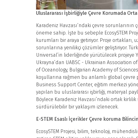
Uluslararası İşbirliğiyle Çevre Korumada Ort
Karadeniz Havzası’ndaki çevre sorunlarının ç
öneme sahip. İşte bu sebeple EcosySTEM Proje
kurumları bir araya getiriyor. Proje ortakları,
sorunlarına yenilikçi çözümler geliştiriyor. T
Universal’in liderliğinde yürütülecek projeye
Ukrayna’dan UABSC - Ukrainian Association of
of Oceanology, Bulgarian Academy of Sciences
koşullarına rağmen bu anlamlı global çevre pr
Business Support Center, eğitim merkezi yön
yapılan bu uluslararası işbirliği, materyal payl
Böylece Karadeniz Havzası’ndaki ortak kirli
sürdürülebilir bir yaklaşım izlenecek.
E-STEM Esaslı İçerikler Çevre koruma Bilinci
EcosySTEM Projesi, bilim, teknoloji, mühendisl