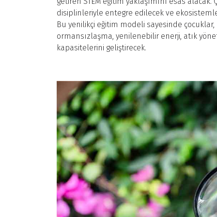
getiren STEM eğitim yaklaşımını esas alacak
disiplinleriyle entegre edilecek ve ekosisteml
Bu yenilikçi eğitim modeli sayesinde çocuklar, ek
ormansızlaşma, yenilenebilir enerji, atık yön
kapasitelerini geliştirecek.