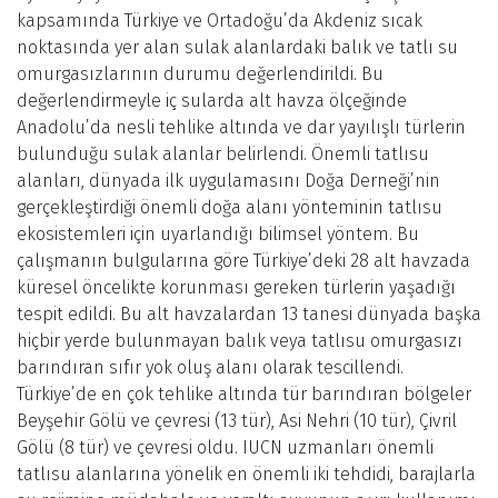
kapsamında Türkiye ve Ortadoğu’da Akdeniz sıcak
noktasında yer alan sulak alanlardaki balık ve tatlı su
omurgasızlarının durumu değerlendirildi. Bu
değerlendirmeyle iç sularda alt havza ölçeğinde
Anadolu’da nesli tehlike altında ve dar yayılışlı türlerin
bulunduğu sulak alanlar belirlendi. Önemli tatlısu
alanları, dünyada ilk uygulamasını Doğa Derneği’nin
gerçekleştirdiği önemli doğa alanı yönteminin tatlısu
ekosistemleri için uyarlandığı bilimsel yöntem. Bu
çalışmanın bulgularına göre Türkiye’deki 28 alt havzada
küresel öncelikte korunması gereken türlerin yaşadığı
tespit edildi. Bu alt havzalardan 13 tanesi dünyada başka
hiçbir yerde bulunmayan balık veya tatlısu omurgasızı
barındıran sıfır yok oluş alanı olarak tescillendi.
Türkiye’de en çok tehlike altında tür barındıran bölgeler
Beyşehir Gölü ve çevresi (13 tür), Asi Nehri (10 tür), Çivril
Gölü (8 tür) ve çevresi oldu. IUCN uzmanları önemli
tatlısu alanlarına yönelik en önemli iki tehdidi, barajlarla