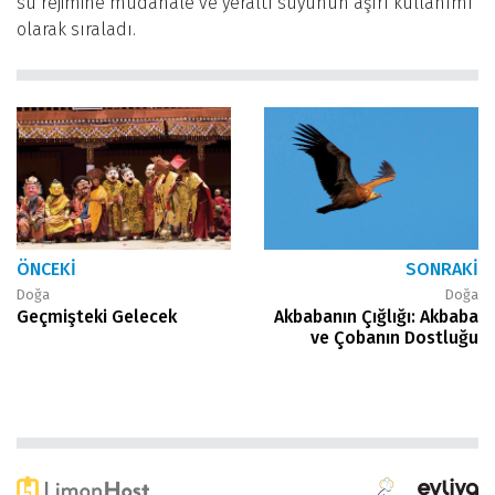
su rejimine müdahale ve yeraltı suyunun aşırı kullanımı
olarak sıraladı.
ÖNCEKI
SONRAKI
Doğa
Doğa
Geçmişteki Gelecek
Akbabanın Çığlığı: Akbaba
ve Çobanın Dostluğu