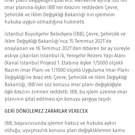
imar planı değişikliğini iptal etti. Mahkeme ayrıca İBB’nin
imar planına ilişkin İBB’nin itirazını reddeden Çevre,
Şehircilik ve İklim Değişikliği Bakanlığı’nın işleminin
hukuka uygun olmadığına hükmetti.
İstanbul Büyükşehir Belediyesi (İBB), Çevre, Şehircilik ve
İklim Değişikliği Bakanlığı’nca 15 Temmuz 2021’de
onaylanan ve 16 Temmuz 2021’den itibaren bir ay süreyle
askıya çıkarılan İstanbul İli, Yenişehir Rezerv Yapı Alanı
(Kanal İstanbul Projesi) 1. Etabına ilişkin 1/5000 ölçekli
Nazım İmar Planı ve 1/1000 ölçekli Uygulama İmar Planı
Değişikliği’ne itiraz etti. Çevre, Şehircilik ve İklim Değişikliği
Bakanlığı, İBB’nin söz konusu imar planı değişikliğiyle
ilgili itirazını zımnen reddetti. İBB, bu işlem üzerine imar
planının iptal edilmesi için konuyu yargıya taşıdı.
GERİ DÖNÜLEMEZ ZARARLAR VERECEK
İBB, başvurusunda işlemin haksız ve hukuka aykırı
olduğu, uyuşmazlık konusu plan değişikliklerinin kamu