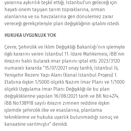
yararına aykırılık teşkil ettiği, İstanbul'un geleceği için
hayati önem taşıyan tarım topraklarına, orman
alanlarına ve su havzalarına geri dönülemez zarar
vereceği gerekçeleriyle plan değişikliğinin iptalini istedi.
HUKUKA UYGUNLUK YOK
Çevre, Şehircilik ve İklim Değişikliği Bakanlığı’nın işlemiyle
ilgili kararını veren İstanbul 11. İdare Mahkemesi, İBB’nin
itirazını haklı bularak imar planını iptal etti. 2023/3120
numaralı kararda “15/07/2021 onay tarihli, İstanbul İli,
Yenişehir Rezerv Yapı Alanı (Kanal İstanbul Projesi) 1.
Etabına ilişkin 1/5000 ölçekli Nazım İmar Planı ve 1/1000
ölçekli Uygulama İmar Planı Değişikliği ile bu plan
değişikliklerine yapılan 16/08/2021 tarih ve BK No:4274,
İBB No:138918 sayılı itirazın zımnen reddine ilişkin
işlemde şehircilik ilke ve esaslarına, planlama
tekniklerine ve hukuka uyarlık bulunmadığı sonuç ve
kanaatine varılmıştır” denildi.