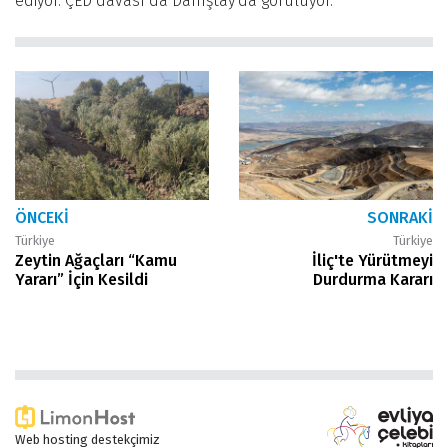
ediyor. ÇED davası da Danıştay'da görülüyor.
ÖNCEKI
SONRAKI
Türkiye
Türkiye
Zeytin Ağaçları “Kamu
İliç'te Yürütmeyi
Yararı” İçin Kesildi
Durdurma Kararı
Web hosting destekçimiz