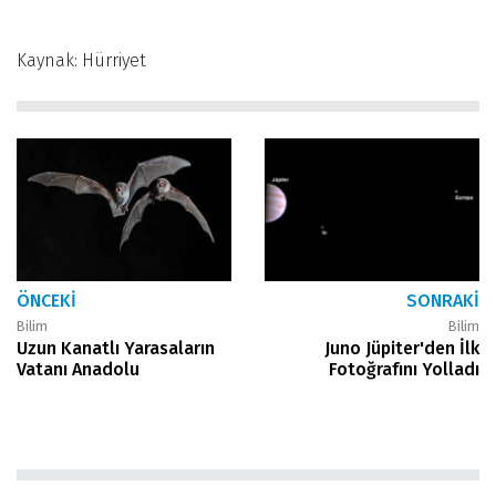
Kaynak: Hürriyet
ÖNCEKI
SONRAKI
Bilim
Bilim
Uzun Kanatlı Yarasaların
Juno Jüpiter'den İlk
Vatanı Anadolu
Fotoğrafını Yolladı