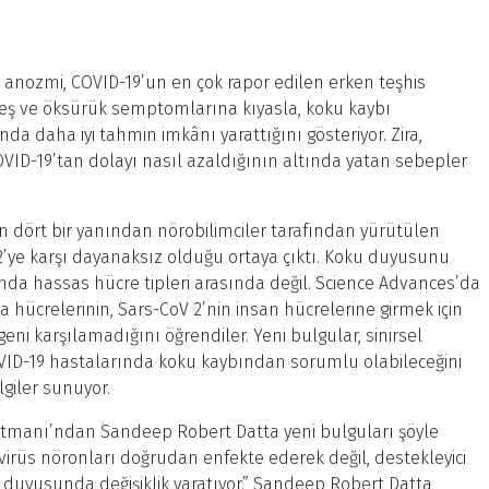
da anozmi, COVID-19’un en çok rapor edilen erken teşhis
ateş ve öksürük semptomlarına kıyasla, koku kaybı
 daha iyi tahmin imkânı yarattığını gösteriyor. Zira,
COVID-19’tan dolayı nasıl azaldığının altında yatan sebepler
 dört bir yanından nörobilimciler tarafından yürütülen
’ye karşı dayanaksız olduğu ortaya çıktı. Koku duyusunu
nda hassas hücre tipleri arasında değil. Science Advances’da
 hücrelerinin, Sars-CoV 2’nin insan hücrelerine girmek için
eni karşılamadığını öğrendiler. Yeni bulgular, sinirsel
VID-19 hastalarında koku kaybından sorumlu olabileceğini
ilgiler sunuyor.
rtmanı’ndan Sandeep Robert Datta yeni bulguları şöyle
avirüs nöronları doğrudan enfekte ederek değil, destekleyici
u duyusunda değişiklik yaratıyor.” Sandeep Robert Datta,