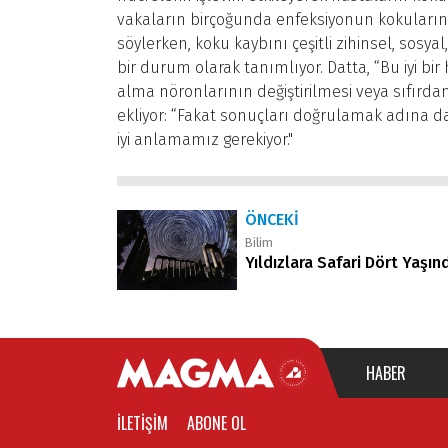
vakaların birçoğunda enfeksiyonun kokuların 
söylerken, koku kaybını çeşitli zihinsel, sosya
bir durum olarak tanımlıyor. Datta, “Bu iyi 
alma nöronlarının değiştirilmesi veya sıfırda
ekliyor: “Fakat sonuçları doğrulamak adına d
iyi anlamamız gerekiyor."
ÖNCEKI
Bilim
Yıldızlara Safari Dört Yaşın
HABER
İLETIŞIM
ABONE OL