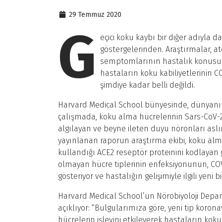
29 Temmuz 2020
G
eçici koku kaybı bir diğer adıyla 
göstergelerinden. Araştırmalar, 
semptomlarının hastalık konusunda
hastaların koku kabiliyetlerinin 
şimdiye kadar belli değildi.
Harvard Medical School bünyesinde, dünyanın
çalışmada, koku alma hücrelerinin Sars-CoV-2
algılayan ve beyne ileten duyu nöronları aslı
yayınlanan raporun araştırma ekibi, koku alma
kullandığı ACE2 reseptör proteinini kodlayan g
olmayan hücre tiplerinin enfeksiyonunun, CO
gösteriyor ve hastalığın gelişimiyle ilgili yeni b
Harvard Medical School’un Nörobiyoloji Depa
açıklıyor: “Bulgularımıza göre, yeni tip koron
hücrelerin işlevini etkileyerek hastaların kok