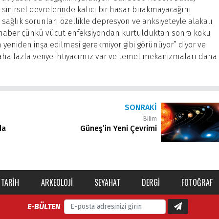
sinirsel devrelerinde kalıcı bir hasar bırakmayacağını
l, sağlık sorunları özellikle depresyon ve anksiyeteyle alakalı
bir haber çünkü vücut enfeksiyondan kurtulduktan sonra koku
n yeniden inşa edilmesi gerekmiyor gibi görünüyor” diyor ve
aha fazla veriye ihtiyacımız var ve temel mekanizmaları daha
SONRAKI
Bilim
da
Güneş’in Yeni Çevrimi
TARIH
ARKEOLOJI
SEYAHAT
DERGI
FOTOĞRAF
E-BÜLTEN