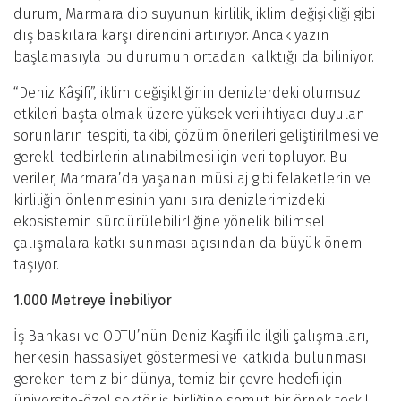
durum, Marmara dip suyunun kirlilik, iklim değişikliği gibi
dış baskılara karşı direncini artırıyor. Ancak yazın
başlamasıyla bu durumun ortadan kalktığı da biliniyor.
“Deniz Kâşifi”, iklim değişikliğinin denizlerdeki olumsuz
etkileri başta olmak üzere yüksek veri ihtiyacı duyulan
sorunların tespiti, takibi, çözüm önerileri geliştirilmesi ve
gerekli tedbirlerin alınabilmesi için veri topluyor. Bu
veriler, Marmara’da yaşanan müsilaj gibi felaketlerin ve
kirliliğin önlenmesinin yanı sıra denizlerimizdeki
ekosistemin sürdürülebilirliğine yönelik bilimsel
çalışmalara katkı sunması açısından da büyük önem
taşıyor.
1.000 Metreye İnebiliyor
İş Bankası ve ODTÜ’nün Deniz Kaşifi ile ilgili çalışmaları,
herkesin hassasiyet göstermesi ve katkıda bulunması
gereken temiz bir dünya, temiz bir çevre hedefi için
üniversite-özel sektör iş birliğine somut bir örnek teşkil