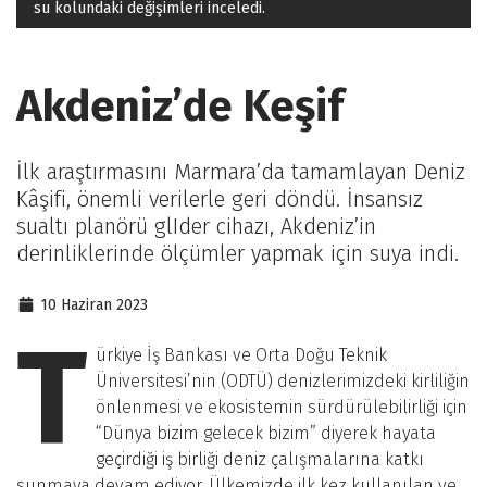
su kolundaki değişimleri inceledi.
Akdeniz’de Keşif
İlk araştırmasını Marmara’da tamamlayan Deniz
Kâşifi, önemli verilerle geri döndü. İnsansız
sualtı planörü glIder cihazı, Akdeniz’in
derinliklerinde ölçümler yapmak için suya indi.
10 Haziran 2023
T
ürkiye İş Bankası ve Orta Doğu Teknik
Üniversitesi’nin (ODTÜ) denizlerimizdeki kirliliğin
önlenmesi ve ekosistemin sürdürülebilirliği için
“Dünya bizim gelecek bizim” diyerek hayata
geçirdiği iş birliği deniz çalışmalarına katkı
sunmaya devam ediyor. Ülkemizde ilk kez kullanılan ve