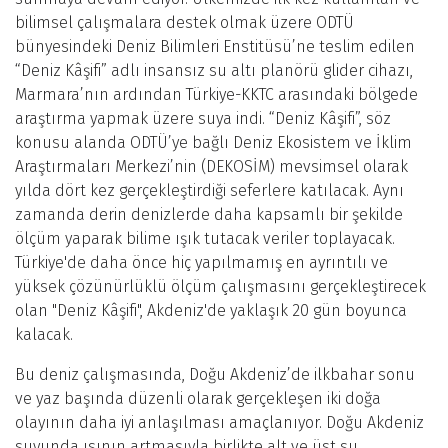
bilimsel çalışmalara destek olmak üzere ODTÜ
bünyesindeki Deniz Bilimleri Enstitüsü’ne teslim edilen
“Deniz Kâşifi” adlı insansız su altı planörü glider cihazı,
Marmara’nın ardından Türkiye-KKTC arasındaki bölgede
araştırma yapmak üzere suya indi. “Deniz Kâşifi”, söz
konusu alanda ODTÜ’ye bağlı Deniz Ekosistem ve İklim
Araştırmaları Merkezi’nin (DEKOSİM) mevsimsel olarak
yılda dört kez gerçekleştirdiği seferlere katılacak. Aynı
zamanda derin denizlerde daha kapsamlı bir şekilde
ölçüm yaparak bilime ışık tutacak veriler toplayacak.
Türkiye'de daha önce hiç yapılmamış en ayrıntılı ve
yüksek çözünürlüklü ölçüm çalışmasını gerçekleştirecek
olan "Deniz Kâşifi", Akdeniz'de yaklaşık 20 gün boyunca
kalacak.
Bu deniz çalışmasında, Doğu Akdeniz’de ilkbahar sonu
ve yaz başında düzenli olarak gerçekleşen iki doğa
olayının daha iyi anlaşılması amaçlanıyor. Doğu Akdeniz
suyunda ısının artmasıyla birlikte alt ve üst su