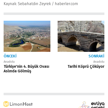
Kaynak: Sebahatdin Zeyrek / haberler.com
ÖNCEKI
SONRAKI
Anadolu
Anadolu
Türkiye'nin 4. Büyük Ovası
Tarihi Köprü Çöküyor
Aslında Gölmüş