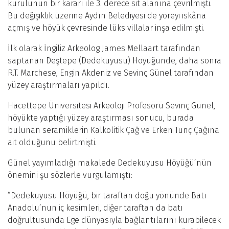
kurulunun bir kararı ile 3. derece sit alanına çevrilmişti.
Bu değişiklik üzerine Aydın Belediyesi de yöreyi iskâna
açmış ve höyük çevresinde lüks villalar inşa edilmişti.
İlk olarak İngiliz Arkeolog James Mellaart tarafından
saptanan Deştepe (Dedekuyusu) Höyüğünde, daha sonra
R.T. Marchese, Engin Akdeniz ve Sevinç Günel tarafından
yüzey araştırmaları yapıldı.
Hacettepe Üniversitesi Arkeoloji Profesörü Sevinç Günel,
höyükte yaptığı yüzey araştırması sonucu, burada
bulunan seramiklerin Kalkolitik Çağ ve Erken Tunç Çağına
ait olduğunu belirtmişti.
Günel yayımladığı makalede Dedekuyusu Höyüğü’nün
önemini şu sözlerle vurgulamıştı:
“Dedekuyusu Höyüğü, bir taraftan doğu yönünde Batı
Anadolu’nun iç kesimleri, diğer taraftan da batı
doğrultusunda Ege dünyasıyla bağlantılarını kurabilecek